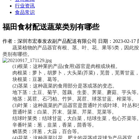
行业资讯
食品常识
福田食材配送蔬菜类别有哪些
作者：深圳市宏泰发农副产品配送有限公司
日期：2023-02-17
蔬菜植物的产品器官有根、茎、叶、花、果等5类，因此按产
类别有哪些。
(1)根菜：这种莱的产品(食用)器官是肉根或块根。
肉根菜：萝卜，胡萝卜，大头菜(芥菜)，芜普，芜菁甘蓝
块根菜：豆薯、葛等。
(2)茎菜：这种蔬菜的食用部分是茎或茎的变态。
地下茎：土豆、菊芋、莲藕、生姜、荠菜、蘑菇、芋头等
地茎：莴苣、石刁柏、竹笋、莴苣、球茎甘蓝、榨菜等。
(3)叶莱：这种蔬菜的产品器官是普通叶片或叶球、叶丛和
普通叶菜：白菜、芥末、菠菜、芹菜、苋菜等。
结球叶莱类：结球甘蓝，大白菜，结球生菜，包心芥菜等
辛番叶菜：葱，韭菜，香菜，茴香等。
鳞茎类：洋葱，大蒜，百合等。
(4)花菜：这种蔬菜以花、肥大的花茎或花球为产品器官，