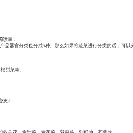
阅读量：
品器官分类也分成5种。那么如果将蔬菜进行分类的话，可以
，根甜菜等。
。
变态叶。
。
如西兰花、金针菜、青花菜、紫菜蔓、朝鲜蓟、芥蓝等。