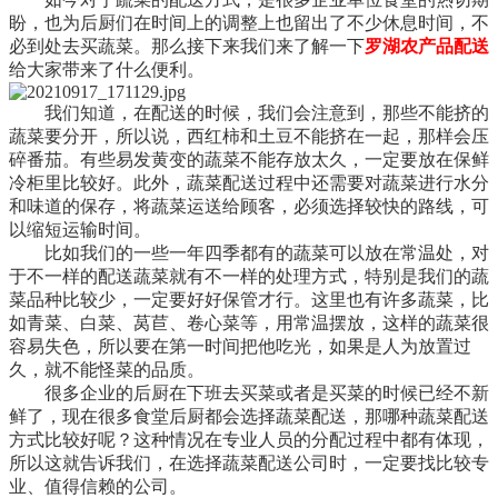
盼，也为后厨们在时间上的调整上也留出了不少休息时间，不
必到处去买蔬菜。那么接下来我们来了解一下
罗湖农产品配送
给大家带来了什么便利。
我们知道，在配送的时候，我们会注意到，那些不能挤的
蔬菜要分开，所以说，西红柿和土豆不能挤在一起，那样会压
碎番茄。有些易发黄变的蔬菜不能存放太久，一定要放在保鲜
冷柜里比较好。此外，蔬菜配送过程中还需要对蔬菜进行水分
和味道的保存，将蔬菜运送给顾客，必须选择较快的路线，可
以缩短运输时间。
比如我们的一些一年四季都有的蔬菜可以放在常温处，对
于不一样的配送蔬菜就有不一样的处理方式，特别是我们的蔬
菜品种比较少，一定要好好保管才行。这里也有许多蔬菜，比
如青菜、白菜、莴苣、卷心菜等，用常温摆放，这样的蔬菜很
容易失色，所以要在第一时间把他吃光，如果是人为放置过
久，就不能怪菜的品质。
很多企业的后厨在下班去买菜或者是买菜的时候已经不新
鲜了，现在很多食堂后厨都会选择蔬菜配送，那哪种蔬菜配送
方式比较好呢？这种情况在专业人员的分配过程中都有体现，
所以这就告诉我们，在选择蔬菜配送公司时，一定要找比较专
业、值得信赖的公司。