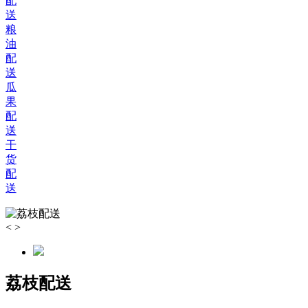
配
送
粮
油
配
送
瓜
果
配
送
干
货
配
送
<
>
荔枝配送