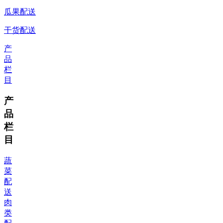
瓜果配送
干货配送
产
品
栏
目
产
品
栏
目
蔬
菜
配
送
肉
类