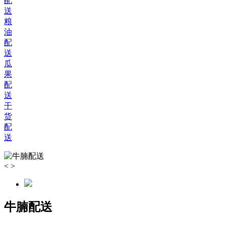
配
送
粮
油
配
送
瓜
果
配
送
干
货
配
送
<
>
牛腩配送