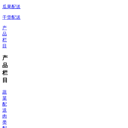
瓜果配送
干货配送
产
品
栏
目
产
品
栏
目
蔬
菜
配
送
肉
类