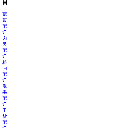
目
蔬
菜
配
送
肉
类
配
送
粮
油
配
送
瓜
果
配
送
干
货
配