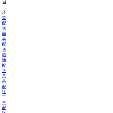
目
蔬
菜
配
送
肉
类
配
送
粮
油
配
送
瓜
果
配
送
干
货
配