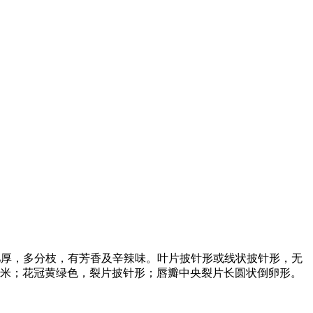
-1米；根茎肥厚，多分枝，有芳香及辛辣味。叶片披针形或线状披针形，无
厘米；花冠黄绿色，裂片披针形；唇瓣中央裂片长圆状倒卵形。