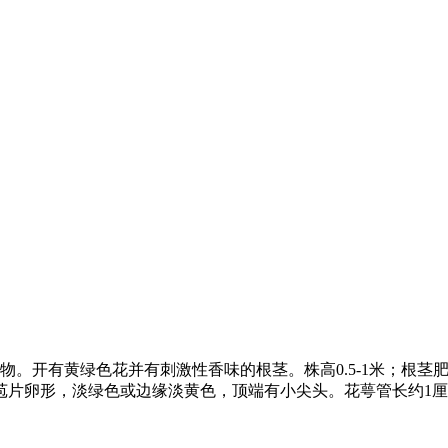
姜科姜属多年生草本植物。开有黄绿色花并有刺激性香味的根茎。株高0.5
苞片卵形，淡绿色或边缘淡黄色，顶端有小尖头。花萼管长约1