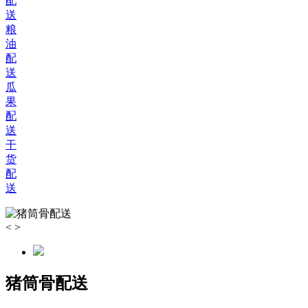
配
送
粮
油
配
送
瓜
果
配
送
干
货
配
送
<
>
猪筒骨配送