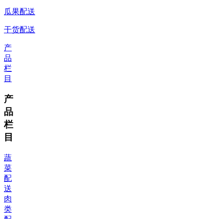
瓜果配送
干货配送
产
品
栏
目
产
品
栏
目
蔬
菜
配
送
肉
类